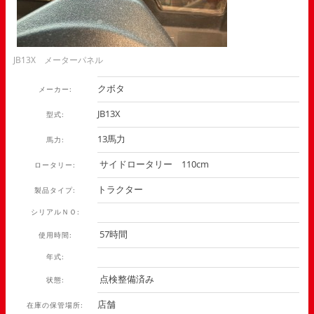
JB13X メーターパネル
クボタ
メーカー:
JB13X
型式:
13馬力
馬力:
サイドロータリー 110cm
ロータリー:
トラクター
製品タイプ:
シリアルＮＯ:
57時間
使用時間:
年式:
点検整備済み
状態:
店舗
在庫の保管場所: