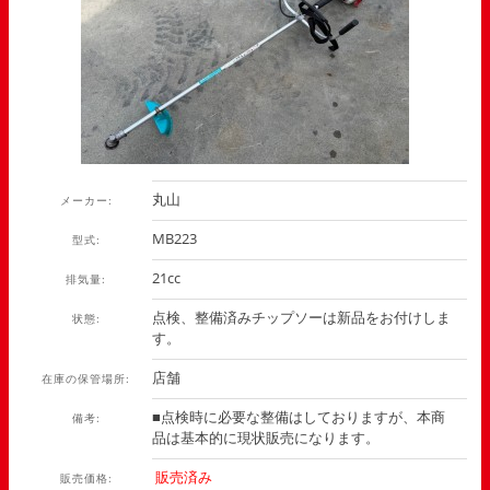
丸山
メーカー:
MB223
型式:
21cc
排気量:
点検、整備済みチップソーは新品をお付けしま
状態:
す。
店舗
在庫の保管場所:
■点検時に必要な整備はしておりますが、本商
備考:
品は基本的に現状販売になります。
販売済み
販売価格: